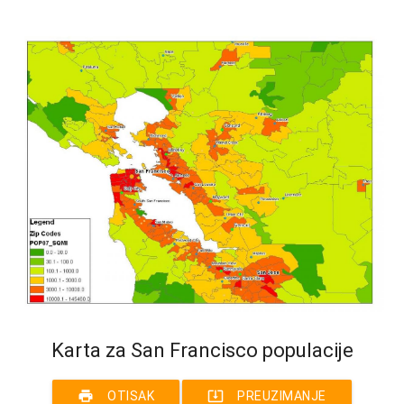
Karta za San Francisco populacije
print
system_update_alt
OTISAK
PREUZIMANJE